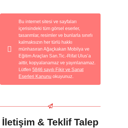
Bu internet sitesi ve sayfaları
içerisindeki tüm görsel eserler,
tasarımlar, resimler ve bunlarla sınırlı
kalmaksızın her türlü hakkı
münhasıran Ağaçkakan Mobilya ve
Eğitim Araçları San.Tic.-Rifat Ulus’a
aittir, kopyalanamaz ve yayınlanamaz.
Lütfen
5846 sayılı Fikir ve Sanat
Eserleri Kanunu
okuyunuz.
İletişim & Teklif Talep