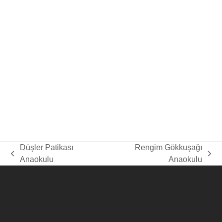
Tamamlanan Projeler
Renkler Şatosu Anaokulu
Renkler Şatosu Anaokulu Montajı
tamamlandı. Ergonomik ve çocuk
dostu mobilyalarımızla modern bir
öğrenme ortamı için tıklayın!
25 Haziran 2026
Düşler Patikası
Rengim Gökkuşağı
previous
next
Anaokulu
Anaokulu
post:
post:
Ağaçkakan Mobilya