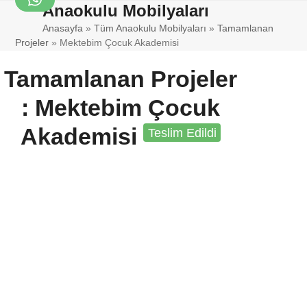
Skip
Anaokulu Mobilyaları
WhatsApp
Open
Close
to
Anasayfa
»
Tüm Anaokulu Mobilyaları
»
Tamamlanan
mobile
mobile
content
Projeler
»
Mektebim Çocuk Akademisi
menu
menu
Tamamlanan Projeler
: Mektebim Çocuk
Akademisi
Teslim Edildi