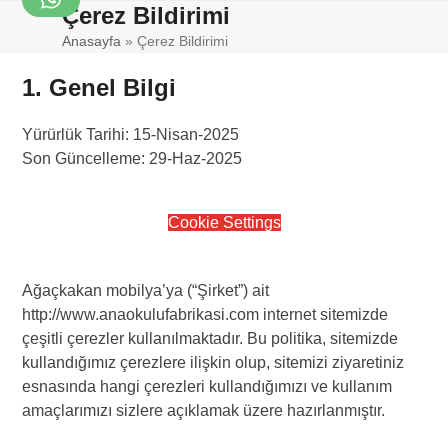
Skip
Çerez Bildirimi
WhatsApp
Open
Close
to
Anasayfa
»
Çerez Bildirimi
mobile
mobile
content
menu
menu
1. Genel Bilgi
Yürürlük Tarihi: 15-Nisan-2025
Son Güncelleme: 29-Haz-2025
Cookie Settings
Ağaçkakan mobilya’ya (“Şirket”) ait
http://www.anaokulufabrikasi.com internet sitemizde
çeşitli çerezler kullanılmaktadır. Bu politika, sitemizde
kullandığımız çerezlere ilişkin olup, sitemizi ziyaretiniz
esnasında hangi çerezleri kullandığımızı ve kullanım
amaçlarımızı sizlere açıklamak üzere hazırlanmıştır.