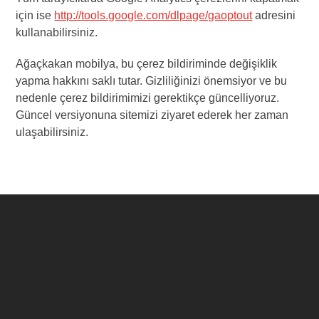
için ise
http://tools.google.com/dlpage/gaoptout
adresini
kullanabilirsiniz.
Ağaçkakan mobilya, bu çerez bildiriminde değişiklik
yapma hakkını saklı tutar. Gizliliğinizi önemsiyor ve bu
nedenle çerez bildirimimizi gerektikçe güncelliyoruz.
Güncel versiyonuna sitemizi ziyaret ederek her zaman
ulaşabilirsiniz.
Ağaçkakan Mobilya
Ağaçkakan Mobilya, komple kreş ve anaokulu mobilyası
üretiminde en çok tercih edilen firmadır. Sloganımız;
Hep
Daha İyisi İçin Çabamız…