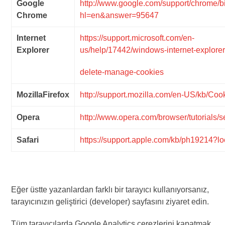
Google
http://www.google.com/support/chrome/b
Chrome
hl=en&answer=95647
Internet
https://support.microsoft.com/en-
Explorer
us/help/17442/windows-internet-explorer
delete-manage-cookies
MozillaFirefox
http://support.mozilla.com/en-US/kb/Coo
Opera
http://www.opera.com/browser/tutorials/se
Safari
https://support.apple.com/kb/ph19214?lo
Eğer üstte yazanlardan farklı bir tarayıcı kullanıyorsanız,
tarayıcınızın geliştirici (developer) sayfasını ziyaret edin.
Tüm tarayıcılarda Google Analytics çerezlerini kapatmak