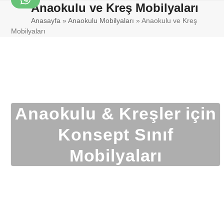
Skip
Anaokulu ve Kreş Mobilyaları
WhatsApp
Open
Close
to
Anasayfa
»
Anaokulu Mobilyaları
»
Anaokulu ve Kreş
mobile
mobile
content
Mobilyaları
menu
menu
Anaokulu & Kreşler için
Konsept Sınıf
Mobilyaları