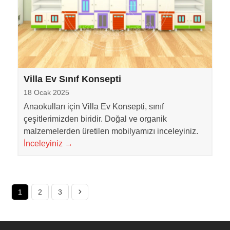
Villa Ev Sınıf Konsepti
18 Ocak 2025
Anaokulları için Villa Ev Konsepti, sınıf
çeşitlerimizden biridir. Doğal ve organik
malzemelerden üretilen mobilyamızı inceleyiniz.
İnceleyiniz
→
Page
Page
Page
Next
1
2
3