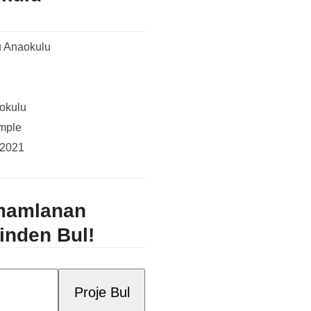
 Anaokulu
okulu
mple
2021
mamlanan
çinden Bul!
Proje Bul