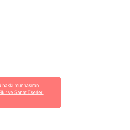
rlü hakkı münhasıran
Fikir ve Sanat Eserleri