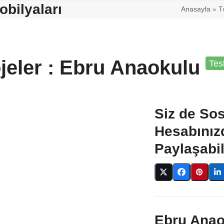
bilyaları
Anasayfa
»
T
eler : Ebru Anaokulu
Tes
Siz de So
Hesabınız
Paylaşabili
Ebru Anao