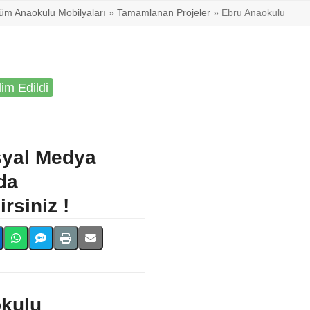
üm Anaokulu Mobilyaları
»
Tamamlanan Projeler
»
Ebru Anaokulu
lim Edildi
syal Medya
da
rsiniz !
kulu