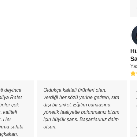
Hü
Sa
Ya
Rat
5
ti deyince
Oldukça kaliteli ürünleri olan,
ilya Rafet
verdiği her sözü yerine getiren, sıra
ünler çok
dışı bir şirket. Eğitim camiasına
, kaliteli
yönelik faaliyette bulunmanız bizim
. Her
için büyük şans. Başarılarınız daim
irma sahibi
olsun.
ğaçkakan.