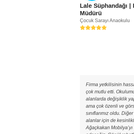
Lale Süphandağı |
Müdürü
Çocuk Sarayı Anaokulu
Rating:
5
Firma yetkilisinin hassa
çok mutlu etti. Okulum
alanlarda değişiklik ya
ama çok özenli ve görs
sınıflarımız oldu. Diğe
alanlar için de kesinlik
Ağaçkakan Mobilya’yı 