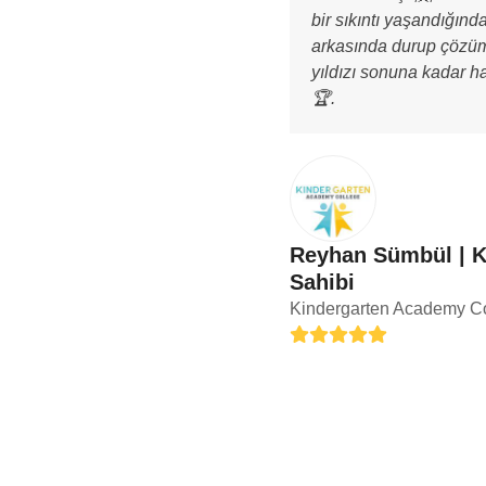
bir sıkıntı yaşandığınd
arkasında durup çözüm
yıldızı sonuna kadar h
🏆.
Reyhan Sümbül | 
Sahibi
Kindergarten Academy Co
Rating:
5