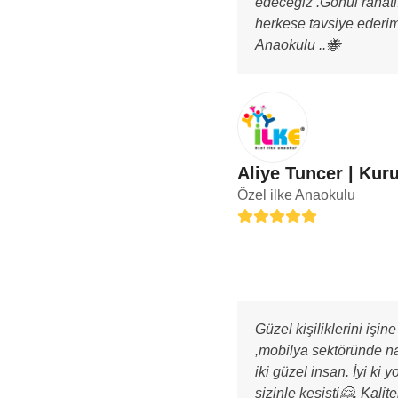
edeceğiz .Gönül rahatl
herkese tavsiye ederim
Anaokulu ..🐝
Aliye Tuncer | Ku
Özel ilke Anaokulu
Rating:
5
Güzel kişiliklerini işin
,mobilya sektöründe n
iki güzel insan. İyi ki y
sizinle kesişti🤗. Kalite