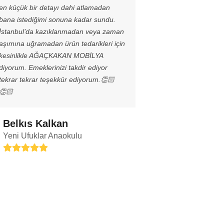
en küçük bir detayı dahi atlamadan
bana istediğimi sonuna kadar sundu.
İstanbul’da kazıklanmadan veya zaman
aşımına uğramadan ürün tedarikleri için
kesinlikle AĞAÇKAKAN MOBİLYA
diyorum. Emeklerinizi takdir ediyor
tekrar tekrar teşekkür ediyorum.👏🏻
👏🏻
Belkıs Kalkan
Yeni Ufuklar Anaokulu
Rating:
5