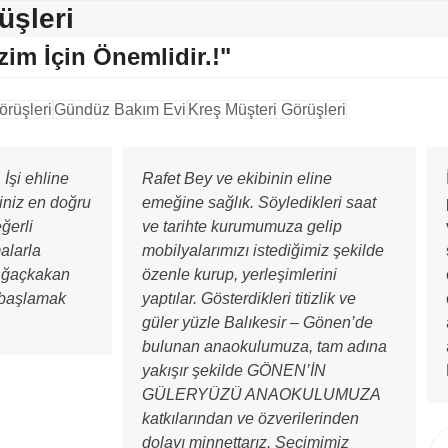
üşleri
zim İçin Önemlidir.!"
örüşleri
Gündüz Bakım Evi
Kreş Müşteri Görüşleri
İşi ehline
Rafet Bey ve ekibinin eline
iniz en doğru
emeğine sağlık. Söyledikleri saat
ğerli
ve tarihte kurumumuza gelip
malarla
mobilyalarımızı istediğimiz şekilde
Ağaçkakan
özenle kurup, yerleşimlerini
e başlamak
yaptılar. Gösterdikleri titizlik ve
güler yüzle Balıkesir – Gönen’de
bulunan anaokulumuza, tam adına
yakışır şekilde GÖNEN’İN
GÜLERYÜZÜ ANAOKULUMUZA
katkılarından ve özverilerinden
dolayı minnettarız. Seçimimiz