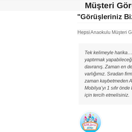
Skip
Müşteri Gör
to
"Görüşleriniz Bi
content
Hepsi
Anaokulu Müşteri G
Tek kelimeyle harika… 
yaptırmak yapabileceğ
davranış. Zaman en de
varlığımız. Sıradan fir
zaman kaybetmeden 
Mobilya’yı 1 sıfır önd
için tercih etmelisiniz.