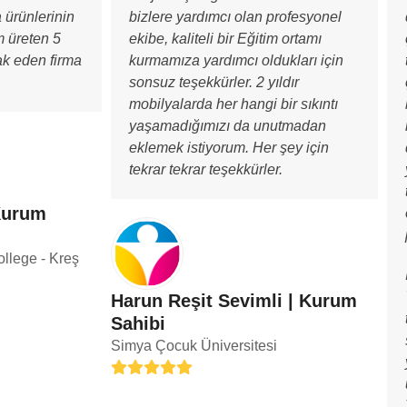
a ürünlerinin
bizlere yardımcı olan profesyonel
 üreten 5
ekibe, kaliteli bir Eğitim ortamı
ak eden firma
kurmamıza yardımcı oldukları için
sonsuz teşekkürler. 2 yıldır
mobilyalarda her hangi bir sıkıntı
yaşamadığımızı da unutmadan
eklemek istiyorum. Her şey için
tekrar tekrar teşekkürler.
Kurum
llege - Kreş
Harun Reşit Sevimli | Kurum
Sahibi
Simya Çocuk Üniversitesi
Rating:
5