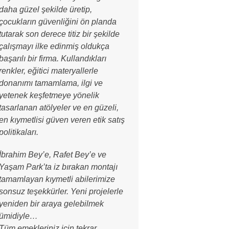
daha güzel şekilde üretip,
çocukların güvenliğini ön planda
tutarak son derece titiz bir şekilde
çalışmayı ilke edinmiş oldukça
başarılı bir firma. Kullandıkları
renkler, eğitici materyallerle
donanımı tamamlama, ilgi ve
yetenek keşfetmeye yönelik
tasarlanan atölyeler ve en güzeli,
en kıymetlisi güven veren etik satış
politikaları.
İbrahim Bey’e, Rafet Bey’e ve
Yaşam Park’ta iz bırakan montajı
tamamlayan kıymetli abilerimize
sonsuz teşekkürler. Yeni projelerle
yeniden bir araya gelebilmek
ümidiyle…
Tüm emekleriniz için tekrar