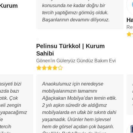
 Kurum
konusunda ne kadar doğru bir
tercih yaptığımızı görmüş olduk.
Ha
Başarılarının devamını diliyoruz.
Ren
Rat
5
Pelinsu Türkkol | Kurum
Sahibi
Gönen'in Güleryüz Gündüz Bakım Evi
Rating:
4
siyeti bizi
Anaokulumuz için neredeyse
uzda bazı
mobilyalarımızın tamamını
ptık. Çok
Ağaçkakan Mobilya’dan temin ettik.
eli zengin
2 yılı aşkın süredir de aldığımız
r yapacağımız
mobilyalarda en ufak bir sıkıntı dahi
le
yaşamadık. Ürünler hem işlevsel
tercih
hem de görsel açıdan çok başarılı.