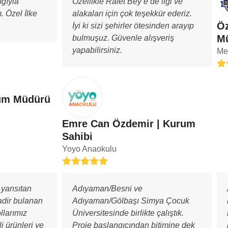
ığıyla
Özellikle Rafet Bey’e de ilgi ve
. Özel İlke
alakaları için çok teşekkür ederiz.
Öz
İyi ki sizi şehirler ötesinden arayıp
M
bulmuşuz. Güvenle alışveriş
yapabilirsiniz.
Me
Rat
5
rum Müdürü
Emre Can Özdemir | Kurum
Sahibi
Yoyo Anaokulu
Rating:
5
e yansıtan
Adıyaman/Besni ve
adir bulanan
Adıyaman/Gölbaşı Simya Çocuk
ollarımız
Üniversitesinde birlikte çalıştık.
li ürünleri ve
Proje başlangıcından bitimine dek