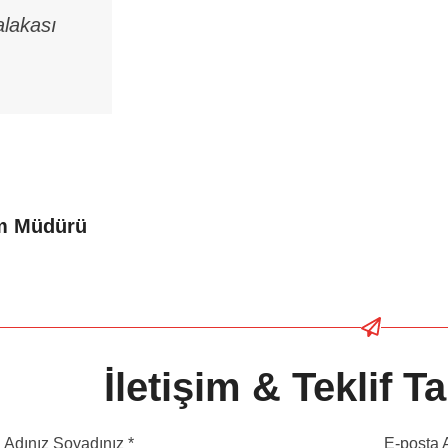
alakası
um Müdürü
İletişim & Teklif 
Adınız Soyadınız *
E-posta A