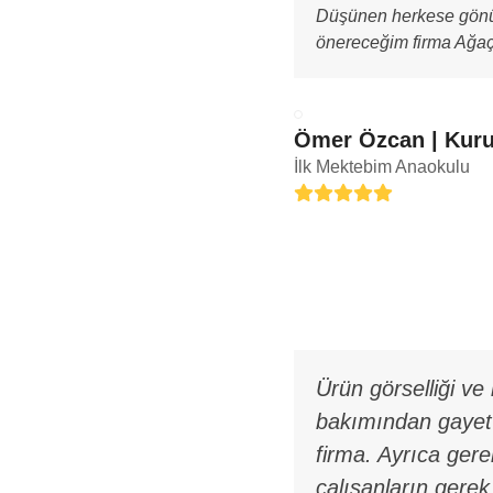
Düşünen herkese gönül
önereceğim firma Ağaç
Ömer Özcan | Kur
İlk Mektebim Anaokulu
Rating:
5
Ürün görselliği ve 
bakımından gayet 
firma. Ayrıca gere
çalışanların gerek